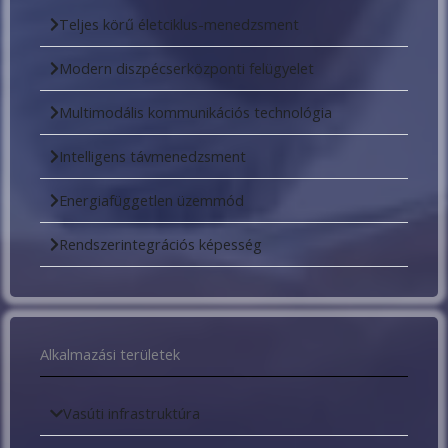
Teljes körű életciklus-menedzsment
Modern diszpécserközponti felügyelet
Multimodális kommunikációs technológia
Intelligens távmenedzsment
Energiafüggetlen üzemmód
Rendszerintegrációs képesség
Alkalmazási területek
Vasúti infrastruktúra