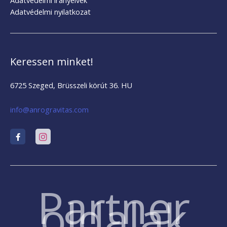
Adatvédelmi nyilatkozat
Keressen minket!
6725 Szeged, Brüsszeli körút 36. HU
info@anrogravitas.com
Partner
oldalak