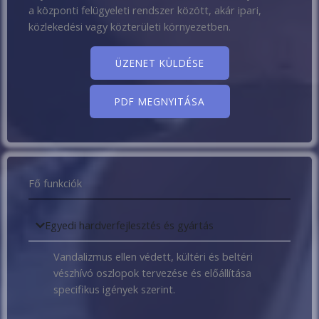
a központi felügyeleti rendszer között, akár ipari,
közlekedési vagy közterületi környezetben.
ÜZENET KÜLDÉSE
PDF MEGNYITÁSA
Fő funkciók
Egyedi hardverfejlesztés és gyártás
Vandalizmus ellen védett, kültéri és beltéri
vészhívó oszlopok tervezése és előállítása
specifikus igények szerint.