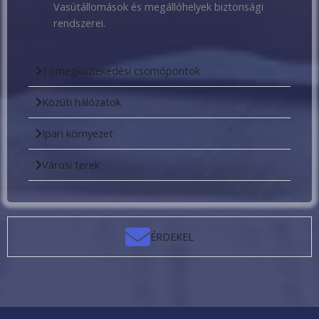
Vasútállomások és megállóhelyek biztonsági
rendszerei.
Tömegközlekedési csomópontok
Közúti hálózatok
Ipari környezet
Városi terek
ÉRDEKEL