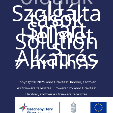
IT
Szolgálta
tások
Smart
Helmet
Solution
s
Alkatrés
z áruház
Copyright © 2025 Anro Gravitas: Hardver, szoftver
és firmware fejlesztés | Powered by Anro Gravitas:
Hardver, szoftver és firmware fejlesztés