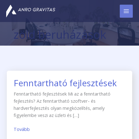
Skip
to
content
zöld beruházások
Fenntartható fejlesztések
Fenntartható
fejlesztések
Fenntartható fejlesztések Mi az a fenntartható
fejlesztés? Az fenntartható szoftver- és
hardverfejlesztés olyan megközelítés, amely
figyelembe veszi az üzleti és […]
Tovább