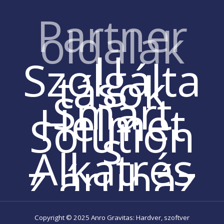
Partner
oldalak
IT
Szolgálta
tások
Smart
Helmet
Solution
s
Alkatrés
z áruház
Copyright © 2025 Anro Gravitas: Hardver, szoftver