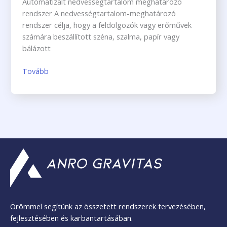
Automatizált nedvességtartalom meghatározó
rendszer A nedvességtartalom-meghatározó
rendszer célja, hogy a feldolgozók vagy erőművek
számára beszállított széna, szalma, papír vagy
bálázott
Tovább
Örömmel segítünk az összetett rendszerek tervezésében,
fejlesztésében és karbantartásában.