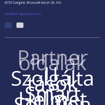
6725 Szeged, Brüsszeli körút 36. HU
info@anrogravitas.com
Partner
oldalak
IT
Szolgálta
tások
Smart
Helmet
Solution