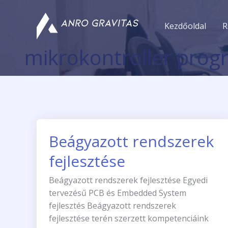
Skip
to
Kezdőoldal
R
content
mikrokontroller pro
Beágyazott rendszerek
Beágyazott
rendszerek
fejlesztése
fejlesztése
Beágyazott rendszerek fejlesztése Egyedi
tervezésű PCB és Embedded System
fejlesztés Beágyazott rendszerek
fejlesztése terén szerzett kompetenciáink