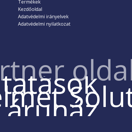
Termékek
Kezdőoldal
Adatvédelmi irányelvek
Adatvédelmi nyilatkozat
rtner olda
ltatások
lmet Solu
z áruház