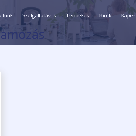
ólunk
Szolgáltatások
Termékek
Hírek
Kapcso
gramozás